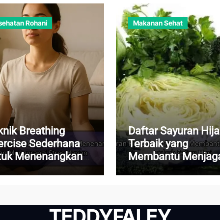
sehatan Rohani
Makanan Sehat
knik Breathing
Daftar Sayuran Hij
ercise Sederhana
Terbaik yang
tuk Menenangkan
Membantu Menjag
kiran dan
Kesehatan Tubuh
ngurangi Stres
Setiap Hari
rian
TEDDYFALEY