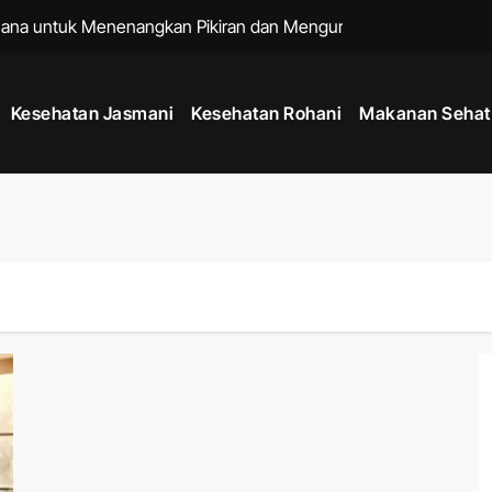
hana untuk Menenangkan Pikiran dan Mengurangi Stres Harian
ng Membantu Menjaga Kesehatan Tubuh Setiap Hari
Kesehatan Jasmani
Kesehatan Rohani
Makanan Sehat
h dengan Kebiasaan Sederhana yang Bisa Dilakukan Setiap Har
 untuk Menjaga Energi Stabil dari Pagi hingga Malam
 Tubuh Lebih Kuat, Rahasia Meningkatkan Kebugaran dan Daya T
 Hidup Lebih Bahagia dan Pikiran Tetap Positif Setiap Hari
at Badan Lebih Ideal Tanpa Diet yang Terlalu Ketat
Era Gadget Modern agar Penglihatan Tetap Nyaman Setiap Hari
de Mindful Living Modern, Cara Praktis Menjaga Kesehatan Fis
 untuk Menjaga Kesehatan Jantung dan Kebugaran Tubuh