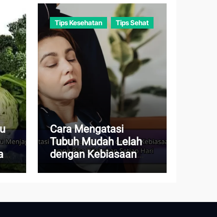
Tips Kesehatan
Tips Sehat
au
Cara Mengatasi
Tubuh Mudah Lelah
a
dengan Kebiasaan
Sederhana yang Bisa
Dilakukan Setiap Hari