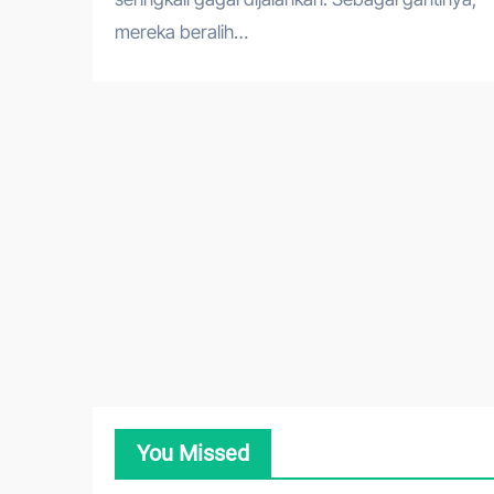
mereka beralih…
You Missed