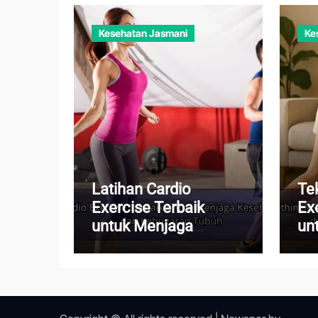
Kesehatan Jasmani
Ke
Latihan Cardio
Te
Exercise Terbaik
Ex
untuk Menjaga
un
Kesehatan Jantung
Pi
dan Kebugaran Tubuh
Me
Ha