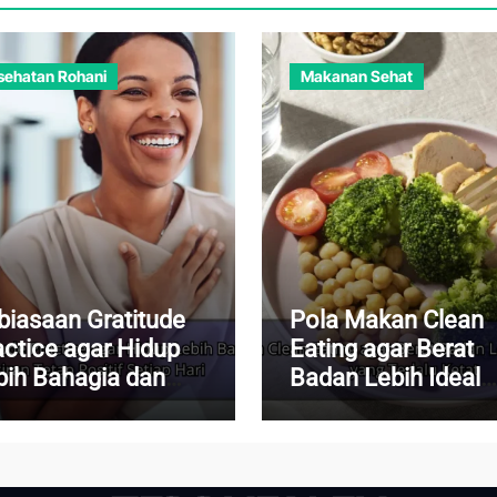
sehatan Rohani
Makanan Sehat
biasaan Gratitude
Pola Makan Clean
actice agar Hidup
Eating agar Berat
bih Bahagia dan
Badan Lebih Ideal
iran Tetap Positif
Tanpa Diet yang
iap Hari
Terlalu Ketat