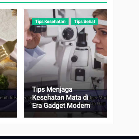
Tips Kesehatan
Tips Sehat
Tips Menjaga
Kesehatan Mata di
Era Gadget Modern
agar Penglihatan
Tetap Nyaman Setiap
Hari