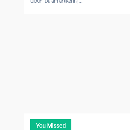
tubuh. Dalam artikel ini,…
You Missed