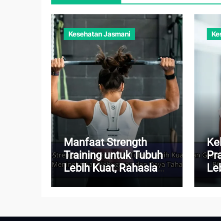
Kesehatan Jasmani
Ke
Manfaat Strength
Ke
Training untuk Tubuh
Pr
Lebih Kuat, Rahasia
Le
Meningkatkan
Pik
Kebugaran dan Daya
Set
Tahan