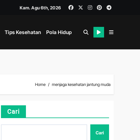
Kam. Agu 6th, 2026
Tips Kesehatan
Pola Hidup
i
ahan
Home
menjaga kesehatan jantung muda
ik dan Mental
Cari
Cari