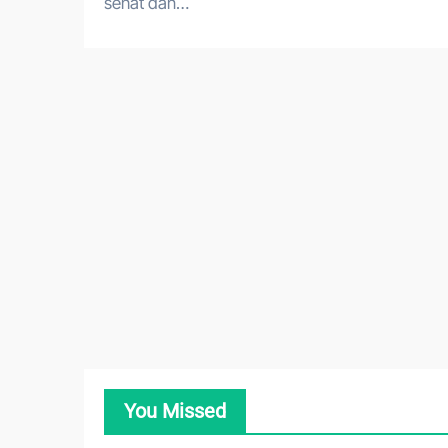
sehat dan…
You Missed