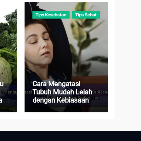
Tips Kesehatan
Tips Sehat
au
Cara Mengatasi
Tubuh Mudah Lelah
a
dengan Kebiasaan
Sederhana yang Bisa
Dilakukan Setiap Hari