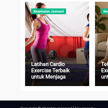
Kesehatan Jasmani
Ke
Latihan Cardio
Te
Exercise Terbaik
Ex
untuk Menjaga
un
Kesehatan Jantung
Pi
dan Kebugaran Tubuh
Me
Ha