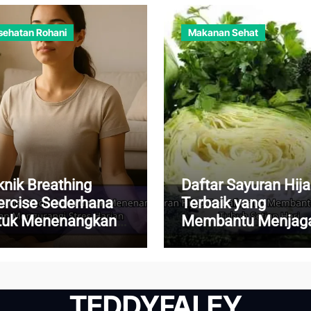
sehatan Rohani
Makanan Sehat
knik Breathing
Daftar Sayuran Hij
ercise Sederhana
Terbaik yang
tuk Menenangkan
Membantu Menjag
kiran dan
Kesehatan Tubuh
ngurangi Stres
Setiap Hari
rian
TEDDYFALEY