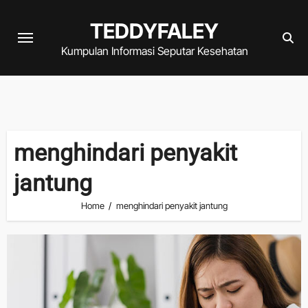
Skip
TEDDYFALEY
to
content
Kumpulan Informasi Seputar Kesehatan
menghindari penyakit
jantung
Home
menghindari penyakit jantung