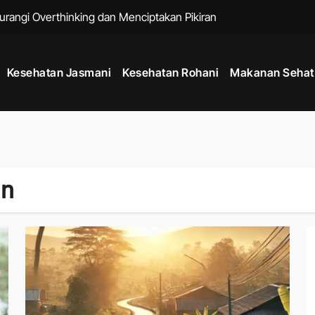
urangi Overthinking dan Menciptakan Pikiran yang Lebih Tenang
i untuk Menjaga Energi Tubuh Sepanjang Hari
Kesehatan Jasmani
Kesehatan Rohani
Makanan Sehat
ivitas Positif Harian untuk Hidup Lebih Seimbang
g Membantu Menjaga Kesehatan Fisik dan Mental Sehari Hari
um Berolahraga agar Tubuh Lebih Siap dan Fleksibel
enjaga Kesehatan Mental dan Meningkatkan Kualitas Hidup
an
k untuk Membantu Menjalani Gaya Hidup Lebih Sehat
Sejak Usia Muda dengan Kebiasaan Sederhana Setiap Hari
k Menjaga Kesehatan Mental dan Fisik di Era Serba Online
ngkatkan Stabilitas Tubuh dan Kekuatan Fisik Harian