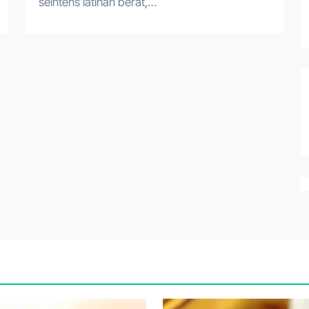
seintens latihan berat,…