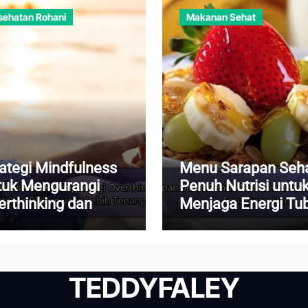
sehatan Rohani
Makanan Sehat
rategi Mindfulness
Menu Sarapan Seh
tuk Mengurangi
Penuh Nutrisi untu
erthinking dan
Menjaga Energi Tu
nciptakan Pikiran
Sepanjang Hari
ng Lebih Tenang
TEDDYFALEY