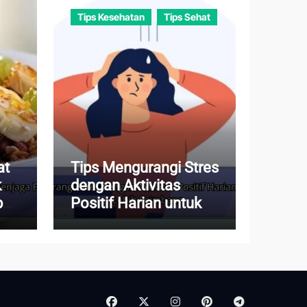
Tips Kesehatan
Tips Sehat
at
Tips Mengurangi Stres
k
dengan Aktivitas
buh
Positif Harian untuk
Hidup Lebih
Seimbang