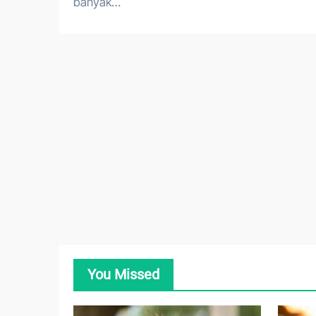
banyak…
You Missed