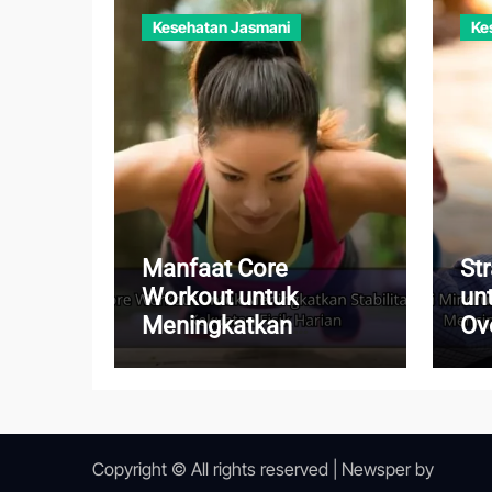
Kesehatan Jasmani
Ke
Manfaat Core
St
Workout untuk
un
Meningkatkan
Ov
Stabilitas Tubuh dan
Me
Kekuatan Fisik Harian
ya
Copyright © All rights reserved
|
Newsper
by