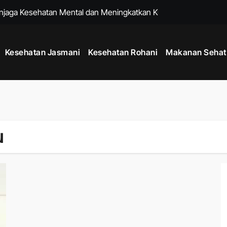
enjaga Kesehatan Mental dan Meningkatkan Kualitas Hidup
k untuk Membantu Menjalani Gaya Hidup Lebih Sehat
Kesehatan Jasmani
Kesehatan Rohani
Makanan Sehat
Sejak Usia Muda dengan Kebiasaan Sederhana Setiap Hari
k Menjaga Kesehatan Mental dan Fisik di Era Serba Online
uk Menjaga Kelenturan Tubuh dan Aktivitas Harian Lebih Nyaman
 agar Pikiran Lebih Tenang dan Kesehatan Mental Terawat
u
tu Memperkuat Sistem Imun dan Menjaga Daya Tahan Tubuh
k Menjaga Produktivitas di Tengah Aktivitas Padat
adang dengan Rutinitas Malam yang Mendukung Tubuh Lebih Se
um Berolahraga agar Tubuh Lebih Siap dan Fleksibel