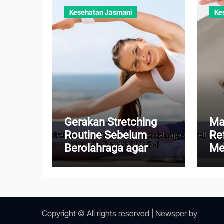
Kesehatan Jasmani
Ke
Gerakan Stretching
Ma
Routine Sebelum
Re
Berolahraga agar
Me
Tubuh Lebih Siap dan
Me
Fleksibel
Me
Ku
Copyright © All rights reserved
|
Newsper
by