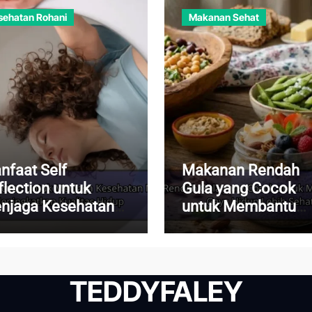
sehatan Rohani
Makanan Sehat
nfaat Self
Makanan Rendah
flection untuk
Gula yang Cocok
njaga Kesehatan
untuk Membantu
ntal dan
Menjalani Gaya Hi
ningkatkan
Lebih Sehat
alitas Hidup
TEDDYFALEY