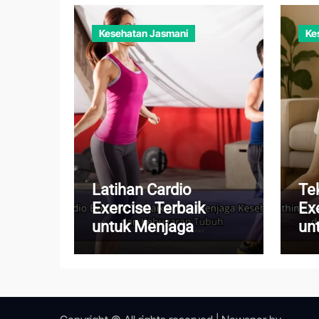
Kesehatan Jasmani
Ke
Latihan Cardio
Te
Exercise Terbaik
Ex
untuk Menjaga
un
Kesehatan Jantung
Pi
dan Kebugaran Tubuh
Me
Ha