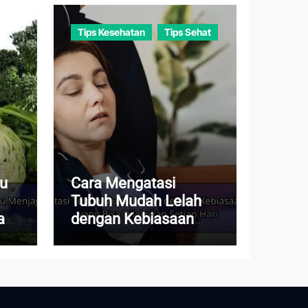
Tips Kesehatan
Tips Sehat
au
Cara Mengatasi
Tubuh Mudah Lelah
a
dengan Kebiasaan
Sederhana yang Bisa
Dilakukan Setiap Hari