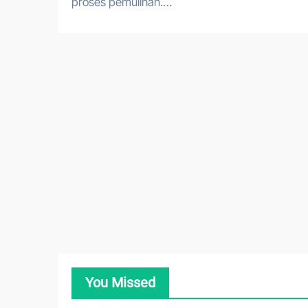
proses pemulihan.…
You Missed