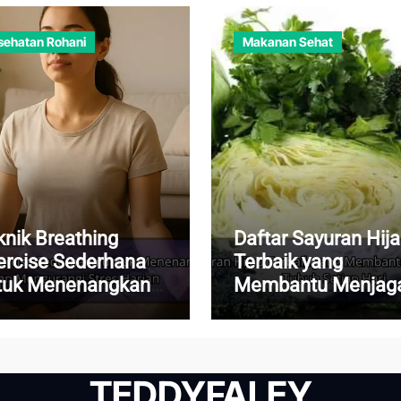
sehatan Rohani
Makanan Sehat
knik Breathing
Daftar Sayuran Hij
ercise Sederhana
Terbaik yang
tuk Menenangkan
Membantu Menjag
kiran dan
Kesehatan Tubuh
ngurangi Stres
Setiap Hari
rian
TEDDYFALEY