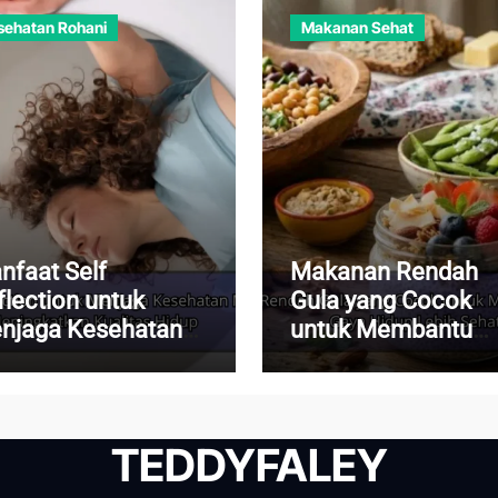
sehatan Rohani
Makanan Sehat
nfaat Self
Makanan Rendah
flection untuk
Gula yang Cocok
njaga Kesehatan
untuk Membantu
ntal dan
Menjalani Gaya Hi
ningkatkan
Lebih Sehat
alitas Hidup
TEDDYFALEY