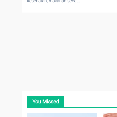
kesehatan, makanan sehat…
You Missed