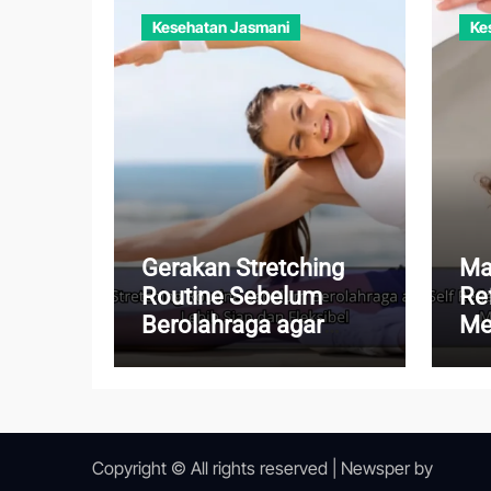
Kesehatan Jasmani
Ke
Gerakan Stretching
Ma
Routine Sebelum
Re
Berolahraga agar
Me
Tubuh Lebih Siap dan
Me
Fleksibel
Me
Ku
Copyright © All rights reserved
|
Newsper
by