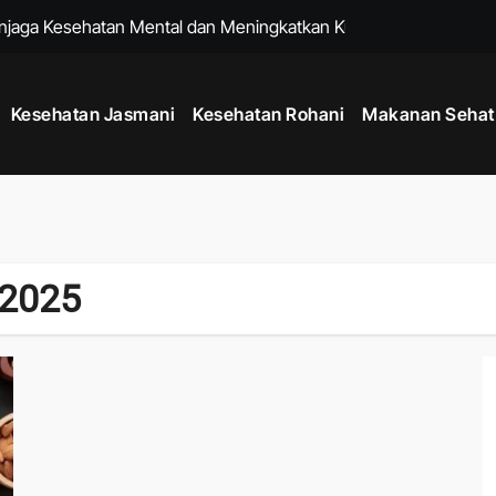
enjaga Kesehatan Mental dan Meningkatkan Kualitas Hidup
k untuk Membantu Menjalani Gaya Hidup Lebih Sehat
Kesehatan Jasmani
Kesehatan Rohani
Makanan Sehat
Sejak Usia Muda dengan Kebiasaan Sederhana Setiap Hari
k Menjaga Kesehatan Mental dan Fisik di Era Serba Online
uk Menjaga Kelenturan Tubuh dan Aktivitas Harian Lebih Nyaman
 agar Pikiran Lebih Tenang dan Kesehatan Mental Terawat
 2025
tu Memperkuat Sistem Imun dan Menjaga Daya Tahan Tubuh
k Menjaga Produktivitas di Tengah Aktivitas Padat
adang dengan Rutinitas Malam yang Mendukung Tubuh Lebih Se
um Berolahraga agar Tubuh Lebih Siap dan Fleksibel