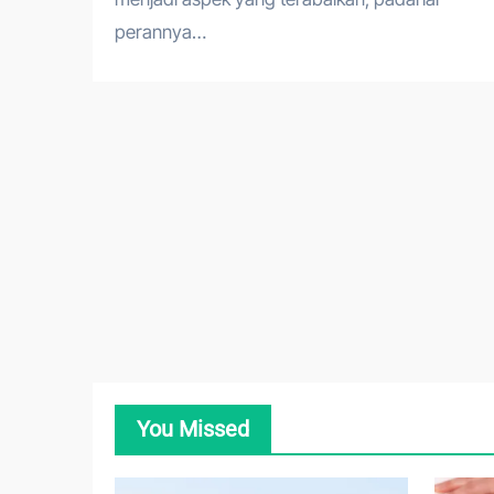
perannya…
You Missed