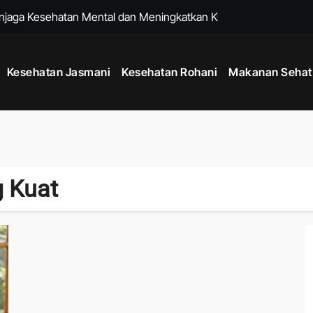
enjaga Kesehatan Mental dan Meningkatkan Kualitas Hidup
k untuk Membantu Menjalani Gaya Hidup Lebih Sehat
Kesehatan Jasmani
Kesehatan Rohani
Makanan Sehat
Sejak Usia Muda dengan Kebiasaan Sederhana Setiap Hari
k Menjaga Kesehatan Mental dan Fisik di Era Serba Online
uk Menjaga Kelenturan Tubuh dan Aktivitas Harian Lebih Nyaman
 agar Pikiran Lebih Tenang dan Kesehatan Mental Terawat
 Kuat
tu Memperkuat Sistem Imun dan Menjaga Daya Tahan Tubuh
k Menjaga Produktivitas di Tengah Aktivitas Padat
adang dengan Rutinitas Malam yang Mendukung Tubuh Lebih Se
um Berolahraga agar Tubuh Lebih Siap dan Fleksibel