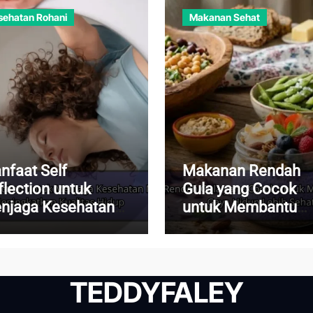
sehatan Rohani
Makanan Sehat
nfaat Self
Makanan Rendah
flection untuk
Gula yang Cocok
njaga Kesehatan
untuk Membantu
ntal dan
Menjalani Gaya Hi
ningkatkan
Lebih Sehat
alitas Hidup
TEDDYFALEY