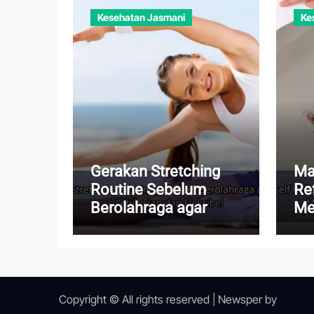
Kesehatan Jasmani
Ke
Gerakan Stretching
Ma
Routine Sebelum
Re
Berolahraga agar
Me
Tubuh Lebih Siap dan
Me
Fleksibel
Me
Ku
Copyright © All rights reserved
|
Newsper
by