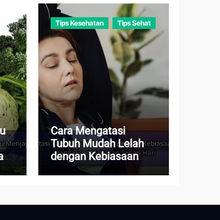
Tips Kesehatan
Tips Sehat
au
Cara Mengatasi
Tubuh Mudah Lelah
a
dengan Kebiasaan
Sederhana yang Bisa
Dilakukan Setiap Hari