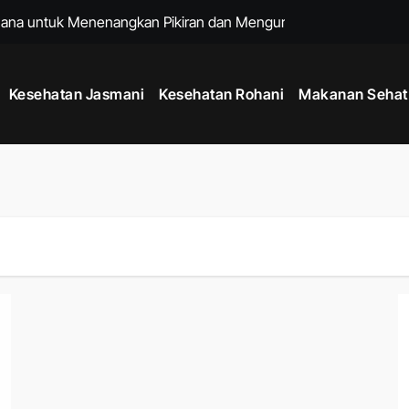
hana untuk Menenangkan Pikiran dan Mengurangi Stres Harian
ng Membantu Menjaga Kesehatan Tubuh Setiap Hari
Kesehatan Jasmani
Kesehatan Rohani
Makanan Sehat
h dengan Kebiasaan Sederhana yang Bisa Dilakukan Setiap Har
 untuk Menjaga Energi Stabil dari Pagi hingga Malam
 Tubuh Lebih Kuat, Rahasia Meningkatkan Kebugaran dan Daya T
 Hidup Lebih Bahagia dan Pikiran Tetap Positif Setiap Hari
at Badan Lebih Ideal Tanpa Diet yang Terlalu Ketat
Era Gadget Modern agar Penglihatan Tetap Nyaman Setiap Hari
de Mindful Living Modern, Cara Praktis Menjaga Kesehatan Fis
 untuk Menjaga Kesehatan Jantung dan Kebugaran Tubuh