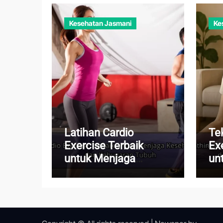
Kesehatan Jasmani
Ke
Latihan Cardio
Te
Exercise Terbaik
Ex
untuk Menjaga
un
Kesehatan Jantung
Pi
dan Kebugaran Tubuh
Me
Ha