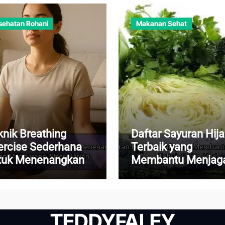
sehatan Rohani
Makanan Sehat
knik Breathing
Daftar Sayuran Hij
ercise Sederhana
Terbaik yang
tuk Menenangkan
Membantu Menjag
kiran dan
Kesehatan Tubuh
ngurangi Stres
Setiap Hari
rian
TEDDYFALEY