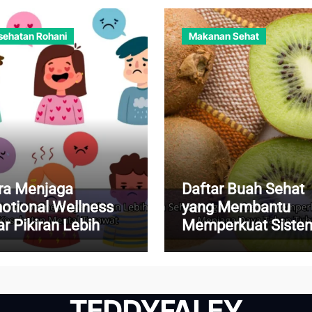
sehatan Rohani
Makanan Sehat
ra Menjaga
Daftar Buah Sehat
otional Wellness
yang Membantu
r Pikiran Lebih
Memperkuat Siste
nang dan
Imun dan Menjaga
sehatan Mental
Daya Tahan Tubuh
rawat
TEDDYFALEY