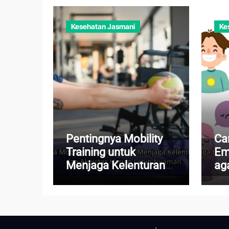
Kesehatan Jasmani
Ke
Pentingnya Mobility
Ca
Training untuk
Em
Menjaga Kelenturan
aga
Tubuh dan Aktivitas
Te
Harian Lebih Nyaman
Ke
Te