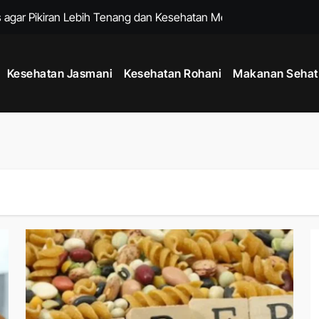
 agar Pikiran Lebih Tenang dan Kesehatan Mental Terawat
tu Memperkuat Sistem Imun dan Menjaga Daya Tahan Tubuh
Kesehatan Jasmani
Kesehatan Rohani
Makanan Sehat
k Menjaga Produktivitas di Tengah Aktivitas Padat
adang dengan Rutinitas Malam yang Mendukung Tubuh Lebih Se
 untuk Menjaga Kesehatan Jantung dan Kebugaran Tubuh
hana untuk Menenangkan Pikiran dan Mengurangi Stres Harian
ng Membantu Menjaga Kesehatan Tubuh Setiap Hari
h dengan Kebiasaan Sederhana yang Bisa Dilakukan Setiap Har
 untuk Menjaga Energi Stabil dari Pagi hingga Malam
uk Menjaga Kelenturan Tubuh dan Aktivitas Harian Lebih Nyaman