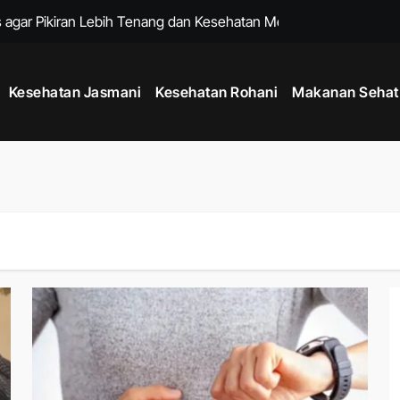
 agar Pikiran Lebih Tenang dan Kesehatan Mental Terawat
tu Memperkuat Sistem Imun dan Menjaga Daya Tahan Tubuh
Kesehatan Jasmani
Kesehatan Rohani
Makanan Sehat
k Menjaga Produktivitas di Tengah Aktivitas Padat
adang dengan Rutinitas Malam yang Mendukung Tubuh Lebih Se
 untuk Menjaga Kesehatan Jantung dan Kebugaran Tubuh
hana untuk Menenangkan Pikiran dan Mengurangi Stres Harian
ng Membantu Menjaga Kesehatan Tubuh Setiap Hari
h dengan Kebiasaan Sederhana yang Bisa Dilakukan Setiap Har
 untuk Menjaga Energi Stabil dari Pagi hingga Malam
uk Menjaga Kelenturan Tubuh dan Aktivitas Harian Lebih Nyaman