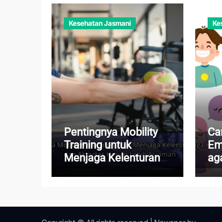
Kesehatan Jasmani
Ke
Pentingnya Mobility
Ca
Training untuk
Em
Menjaga Kelenturan
aga
Tubuh dan Aktivitas
Te
Harian Lebih Nyaman
Ke
Te