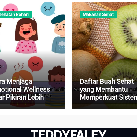
sehatan Rohani
Makanan Sehat
ra Menjaga
Daftar Buah Sehat
otional Wellness
yang Membantu
r Pikiran Lebih
Memperkuat Siste
nang dan
Imun dan Menjaga
sehatan Mental
Daya Tahan Tubuh
rawat
TEDDYFALEY