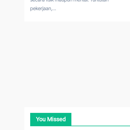
pekerjaan,…
You Missed