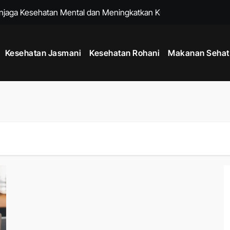
enjaga Kesehatan Mental dan Meningkatkan Kualitas Hidup
k untuk Membantu Menjalani Gaya Hidup Lebih Sehat
Kesehatan Jasmani
Kesehatan Rohani
Makanan Sehat
Sejak Usia Muda dengan Kebiasaan Sederhana Setiap Hari
k Menjaga Kesehatan Mental dan Fisik di Era Serba Online
uk Menjaga Kelenturan Tubuh dan Aktivitas Harian Lebih Nyaman
 agar Pikiran Lebih Tenang dan Kesehatan Mental Terawat
tu Memperkuat Sistem Imun dan Menjaga Daya Tahan Tubuh
k Menjaga Produktivitas di Tengah Aktivitas Padat
adang dengan Rutinitas Malam yang Mendukung Tubuh Lebih Se
um Berolahraga agar Tubuh Lebih Siap dan Fleksibel