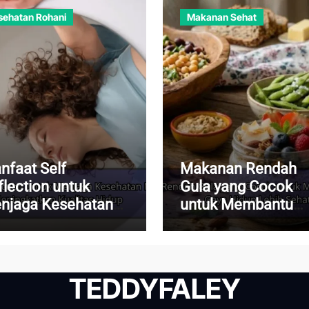
sehatan Rohani
Makanan Sehat
nfaat Self
Makanan Rendah
flection untuk
Gula yang Cocok
njaga Kesehatan
untuk Membantu
ntal dan
Menjalani Gaya Hi
ningkatkan
Lebih Sehat
alitas Hidup
TEDDYFALEY