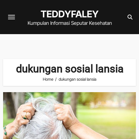
Skip
TEDDYFALEY
to
content
Kumpulan Informasi Seputar Kesehatan
dukungan sosial lansia
Home
dukungan sosial lansia