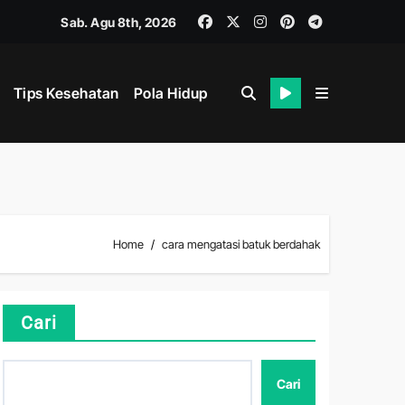
Sab. Agu 8th, 2026
Tips Kesehatan
Pola Hidup
Home
cara mengatasi batuk berdahak
hat
Cari
Cari