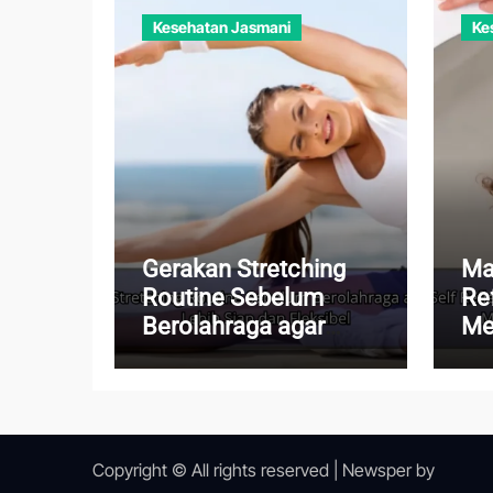
Kesehatan Jasmani
Ke
Gerakan Stretching
Ma
Routine Sebelum
Re
Berolahraga agar
Me
Tubuh Lebih Siap dan
Me
Fleksibel
Me
Ku
Copyright © All rights reserved
|
Newsper
by