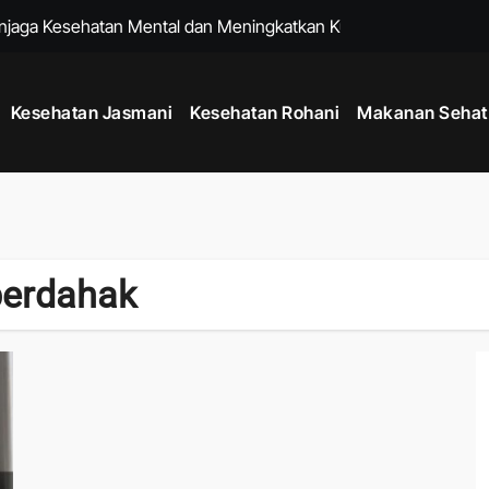
enjaga Kesehatan Mental dan Meningkatkan Kualitas Hidup
k untuk Membantu Menjalani Gaya Hidup Lebih Sehat
Kesehatan Jasmani
Kesehatan Rohani
Makanan Sehat
Sejak Usia Muda dengan Kebiasaan Sederhana Setiap Hari
k Menjaga Kesehatan Mental dan Fisik di Era Serba Online
uk Menjaga Kelenturan Tubuh dan Aktivitas Harian Lebih Nyaman
 agar Pikiran Lebih Tenang dan Kesehatan Mental Terawat
berdahak
tu Memperkuat Sistem Imun dan Menjaga Daya Tahan Tubuh
k Menjaga Produktivitas di Tengah Aktivitas Padat
adang dengan Rutinitas Malam yang Mendukung Tubuh Lebih Se
um Berolahraga agar Tubuh Lebih Siap dan Fleksibel