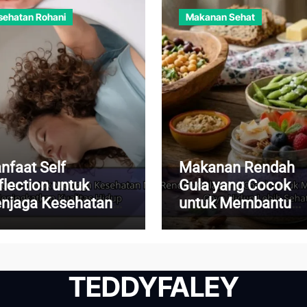
sehatan Rohani
Makanan Sehat
nfaat Self
Makanan Rendah
flection untuk
Gula yang Cocok
njaga Kesehatan
untuk Membantu
ntal dan
Menjalani Gaya Hi
ningkatkan
Lebih Sehat
alitas Hidup
TEDDYFALEY