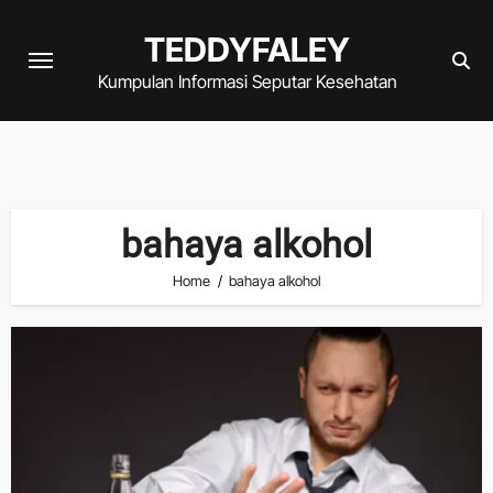
Skip
TEDDYFALEY
to
content
Kumpulan Informasi Seputar Kesehatan
bahaya alkohol
Home
bahaya alkohol