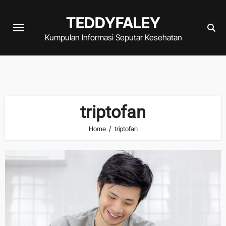
Skip
TEDDYFALEY
to
content
Kumpulan Informasi Seputar Kesehatan
triptofan
Home
triptofan