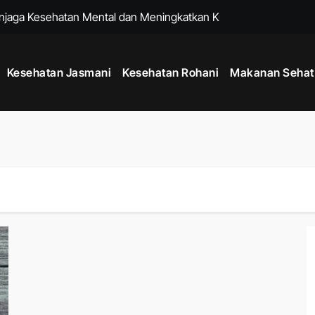
enjaga Kesehatan Mental dan Meningkatkan Kualitas Hidup
k untuk Membantu Menjalani Gaya Hidup Lebih Sehat
Kesehatan Jasmani
Kesehatan Rohani
Makanan Sehat
Sejak Usia Muda dengan Kebiasaan Sederhana Setiap Hari
k Menjaga Kesehatan Mental dan Fisik di Era Serba Online
uk Menjaga Kelenturan Tubuh dan Aktivitas Harian Lebih Nyaman
 agar Pikiran Lebih Tenang dan Kesehatan Mental Terawat
tu Memperkuat Sistem Imun dan Menjaga Daya Tahan Tubuh
k Menjaga Produktivitas di Tengah Aktivitas Padat
adang dengan Rutinitas Malam yang Mendukung Tubuh Lebih Se
um Berolahraga agar Tubuh Lebih Siap dan Fleksibel