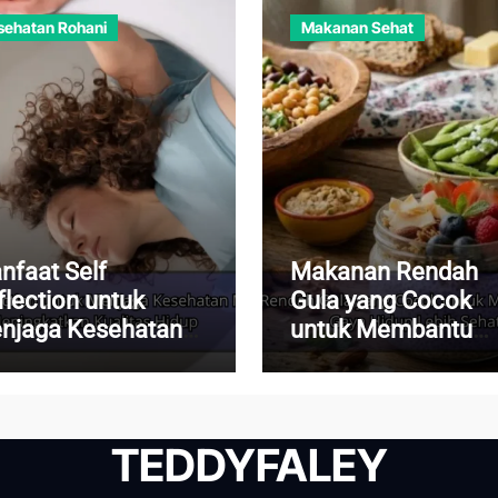
sehatan Rohani
Makanan Sehat
nfaat Self
Makanan Rendah
flection untuk
Gula yang Cocok
njaga Kesehatan
untuk Membantu
ntal dan
Menjalani Gaya Hi
ningkatkan
Lebih Sehat
alitas Hidup
TEDDYFALEY