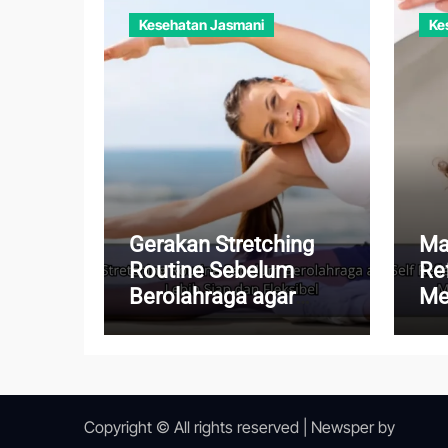
Kesehatan Jasmani
Ke
Gerakan Stretching
Ma
Routine Sebelum
Re
Berolahraga agar
Me
Tubuh Lebih Siap dan
Me
Fleksibel
Me
Ku
Copyright © All rights reserved
|
Newsper
by