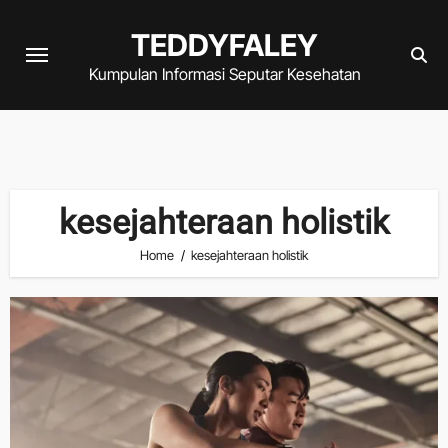
Skip
TEDDYFALEY
to
content
Kumpulan Informasi Seputar Kesehatan
kesejahteraan holistik
Home
kesejahteraan holistik